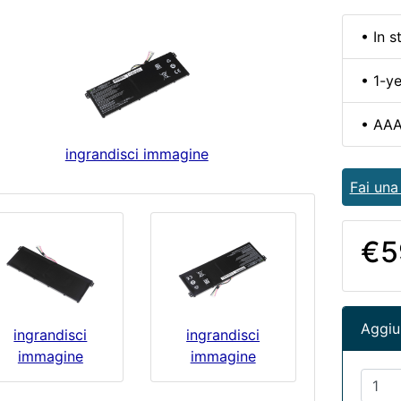
• In s
• 1-y
• AAA
ingrandisci immagine
Fai un
€5
Aggiun
ingrandisci
ingrandisci
immagine
immagine