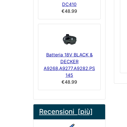
DC410
€48.99
Batteria 18V BLACK &
DECKER
A9268,A9277,A9282,PS
145
€48.99
Recensioni [più]