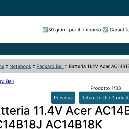
☑30 giorni per il rimborso ☑ Garantit
me
::
Notebook
::
Packard Bell
::
Batteria 11.4V Acer AC14
rd Bell
Prodotto 1/33
Previous
Return to the Product
tteria 11.4V Acer AC1
C14B18J AC14B18K