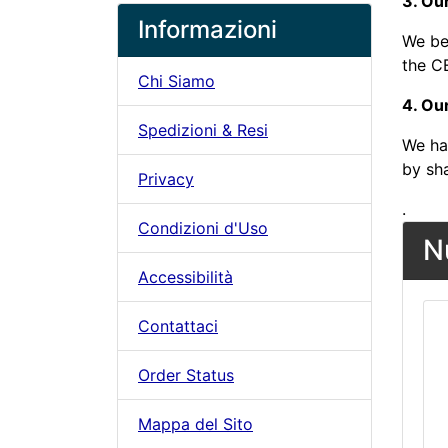
3. Our
Informazioni
We be
the CE
Chi Siamo
4. Ou
Spedizioni & Resi
We ha
by sh
Privacy
.
Condizioni d'Uso
N
Accessibilità
Contattaci
Order Status
Mappa del Sito