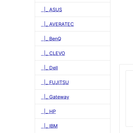
|_ ASUS
|_ AVERATEC
|_ BenQ
|_ CLEVO
|_ Dell
|_ FUJITSU
|_ Gateway
|_ HP
|_ IBM