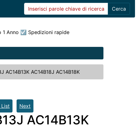
Cerca
o 1 Anno ☑ Spedizioni rapide
B13J AC14B13K AC14B18J AC14B18K
 List
Next
4B13J AC14B13K