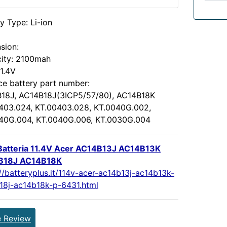
y Type: Li-ion
sion:
ity: 2100mah
11.4V
ce battery part number:
18J, AC14B18J(3ICP5/57/80), AC14B18K
403.024, KT.00403.028, KT.0040G.002,
40G.004, KT.0040G.006, KT.0030G.004
atteria 11.4V Acer AC14B13J AC14B13K
B18J AC14B18K
//batteryplus.it/114v-acer-ac14b13j-ac14b13k-
18j-ac14b18k-p-6431.html
e Review