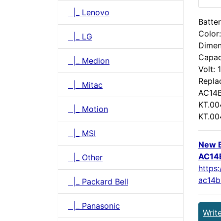
|_ Lenovo
Batter
Color:
|_ LG
Dimen
Capac
|_ Medion
Volt: 
Repla
|_ Mitac
AC14B
KT.00
|_ Motion
KT.00
|_ MSI
New B
AC14
|_ Other
https:
ac14b
|_ Packard Bell
|_ Panasonic
Writ