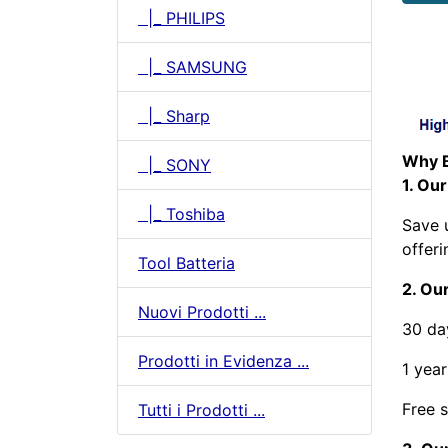
|_ PHILIPS
|_ SAMSUNG
|_ Sharp
Why B
|_ SONY
1. Our
|_ Toshiba
Save 
offeri
Tool Batteria
2. Our
Nuovi Prodotti ...
30 da
Prodotti in Evidenza ...
1 year
Free s
Tutti i Prodotti ...