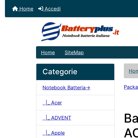
Home
Accedi
Home
SiteMap
Categorie
Ho
Packa
Notebook Batteria->
|_ Acer
Ba
|_ ADVENT
A
|_ Apple