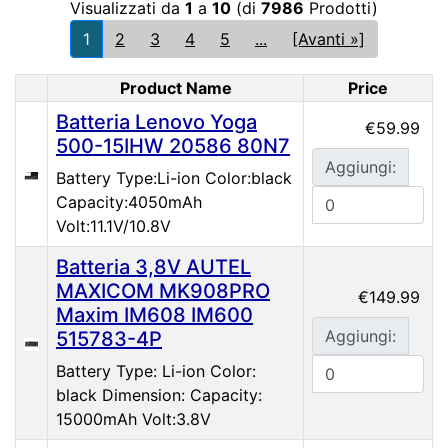
Visualizzati da
1
a
10
(di
7986
Prodotti)
1
2
3
4
5
...
[Avanti »]
Product Name
Price
Product Image
Batteria Lenovo Yoga
€59.99
500-15IHW 20586 80N7
Aggiungi:
Battery Type:Li-ion Color:black
Capacity:4050mAh
Volt:11.1V/10.8V
Batteria 3,8V AUTEL
MAXICOM MK908PRO
€149.99
Maxim IM608 IM600
Aggiungi:
515783-4P
Battery Type: Li-ion Color:
black Dimension: Capacity:
15000mAh Volt:3.8V