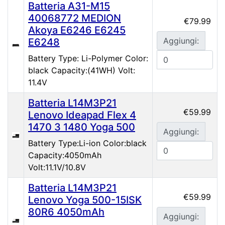
Batteria A31-M15
40068772 MEDION
€79.99
Akoya E6246 E6245
Aggiungi:
E6248
Battery Type: Li-Polymer Color:
black Capacity:(41WH) Volt:
11.4V
Batteria L14M3P21
€59.99
Lenovo Ideapad Flex 4
1470 3 1480 Yoga 500
Aggiungi:
Battery Type:Li-ion Color:black
Capacity:4050mAh
Volt:11.1V/10.8V
Batteria L14M3P21
€59.99
Lenovo Yoga 500-15ISK
80R6 4050mAh
Aggiungi: