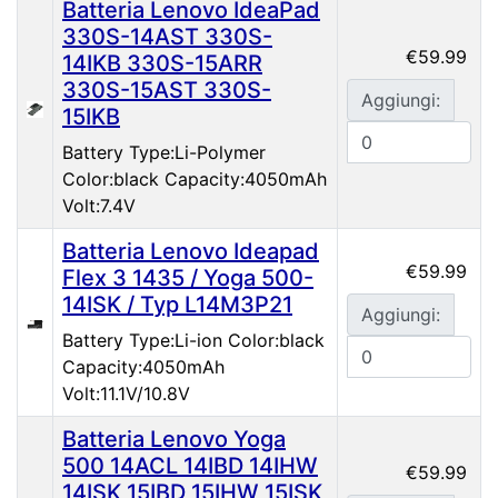
Batteria Lenovo IdeaPad
330S-14AST 330S-
€59.99
14IKB 330S-15ARR
330S-15AST 330S-
Aggiungi:
15IKB
Battery Type:Li-Polymer
Color:black Capacity:4050mAh
Volt:7.4V
Batteria Lenovo Ideapad
€59.99
Flex 3 1435 / Yoga 500-
14ISK / Typ L14M3P21
Aggiungi:
Battery Type:Li-ion Color:black
Capacity:4050mAh
Volt:11.1V/10.8V
Batteria Lenovo Yoga
500 14ACL 14IBD 14IHW
€59.99
14ISK 15IBD 15IHW 15ISK