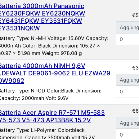
Batteria 3000mAh Panasonic
EY6230FQKW EY6230NQKW
€5
EY6431FQKW EY3531FQKW
Aggiung
EY3531NQKW
Battery Type: Ni-MH Voltage: 15.60V Capacity:
3000mAh Color: Black Dimension: 105.27 x
80.97 x 51.98 mm Weight: 978.08 g
Batteria 4000mAh NiMH 9,6V
€3
f.DEWALT DE9061-9062 ELU EZWA29
Aggiung
DW9062
Battery Type: Ni-CD Color:Black Dimension:
Capacity: 2000mah Volt: 9.6V
€6
Batteria Acer Aspire R7-571 M5-583
V5-573 V5-473 AP13B8K 15.2V
Aggiung
Battery Type: Li-Polymer Color:black
Dimension: Capacity:3500mah Volt:15.2V