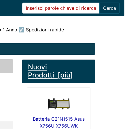
Cerca
o 1 Anno ☑ Spedizioni rapide
Nuovi
Prodotti [più]
Batteria C21N1515 Asus
e
X756U X756UWK