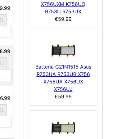
X756UXM K756UQ
9.99
R753U R753UX
€59.99
i:
8.99
i:
Batteria C21N1515 Asus
R753UA R753UB X756
X756UA X756UX
X756UJ
€59.99
6.99
i: