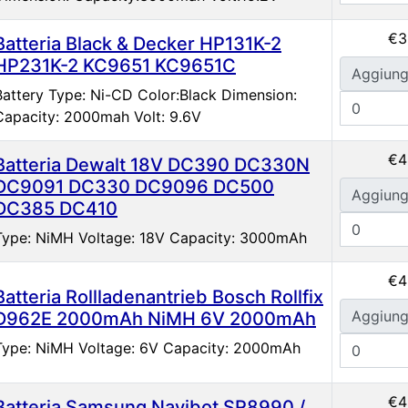
€3
Batteria Black & Decker HP131K-2
HP231K-2 KC9651 KC9651C
Aggiung
Battery Type: Ni-CD Color:Black Dimension:
Capacity: 2000mah Volt: 9.6V
€4
Batteria Dewalt 18V DC390 DC330N
DC9091 DC330 DC9096 DC500
Aggiung
DC385 DC410
Type: NiMH Voltage: 18V Capacity: 3000mAh
€4
Batteria Rollladenantrieb Bosch Rollfix
Aggiung
D962E 2000mAh NiMH 6V 2000mAh
Type: NiMH Voltage: 6V Capacity: 2000mAh
€4
Batteria Samsung Navibot SR8990 /