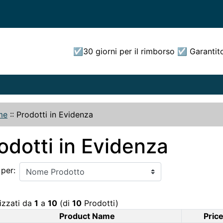
☑30 giorni per il rimborso ☑ Garantit
me
::
Prodotti in Evidenza
odotti in Evidenza
 per:
izzati da
1
a
10
(di
10
Prodotti)
Product Name
Pric
duct Image