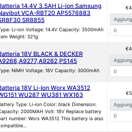
Batteria 14.4V 3.5AH Li-ion Samsung
€4
Navibot VCA-RBT20 AP5576883
Aggiung
SR8F30 SR8855
Type: Li-ion Voltage: 14.4V Capacity: 3500mAh
Item Weight: 321g
€4
Batteria 18V BLACK & DECKER
Aggiung
A9268,A9277,A9282,PS145
Type: NiMH Voltage: 18V Capacity: 3000mAh
Batteria 18V Li-Ion Worx WA3512
€5
WG151 WU287 WU381 WX163
Battery Type: Li-ion Color: black Dimension:
Aggiung
Capacity: 2000MAH Volt: 18V Replace battery
part number: Worx WA3512 This battery is also
compatible...