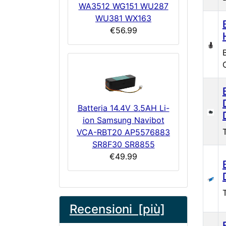
WA3512 WG151 WU287
WU381 WX163
€56.99
Batteria 14.4V 3.5AH Li-
ion Samsung Navibot
VCA-RBT20 AP5576883
SR8F30 SR8855
€49.99
Recensioni [più]