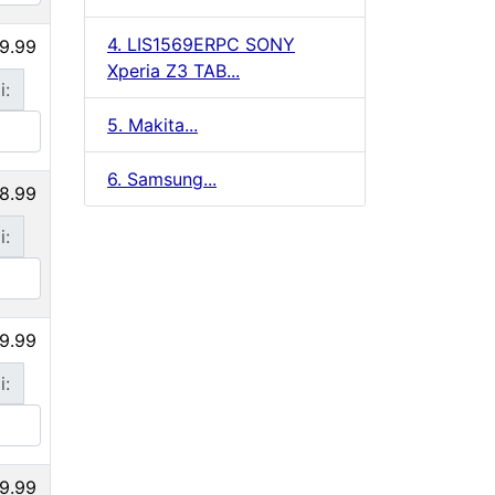
4. LIS1569ERPC SONY
9.99
Xperia Z3 TAB...
i:
5. Makita...
6. Samsung...
8.99
i:
9.99
i:
9.99