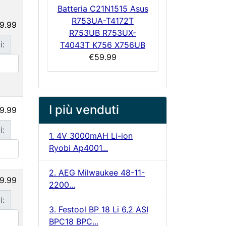
Batteria C21N1515 Asus
R753UA-T4172T
9.99
R753UB R753UX-
i:
T4043T K756 X756UB
€59.99
I più venduti
9.99
i:
1. 4V 3000mAH Li-ion
Ryobi Ap4001...
2. AEG Milwaukee 48-11-
9.99
2200...
i:
3. Festool BP 18 Li 6,2 ASI
BPC18 BPC...