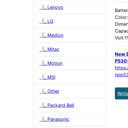
|_ Lenovo
Batter
Color
|_ LG
Dimen
Capac
|_ Medion
Volt:1
|_ Mitac
New 
P530
|_ Motion
https
npp53
|_ MSI
|_ Other
Writ
|_ Packard Bell
|_ Panasonic