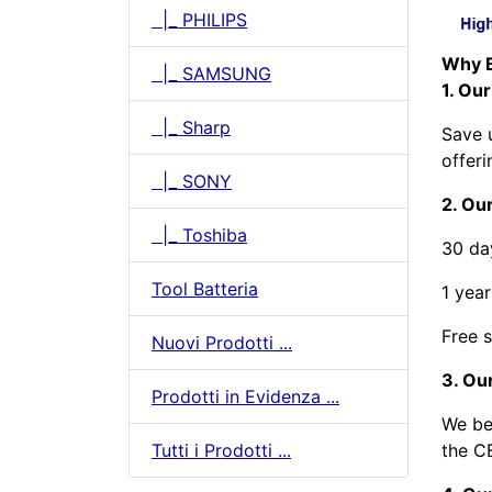
|_ PHILIPS
Why 
|_ SAMSUNG
1. Our
|_ Sharp
Save 
offeri
|_ SONY
2. Our
|_ Toshiba
30 da
Tool Batteria
1 year
Free s
Nuovi Prodotti ...
3. Our
Prodotti in Evidenza ...
We be
the CE
Tutti i Prodotti ...