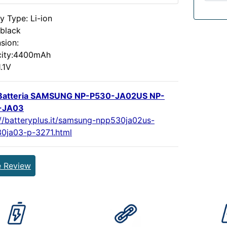
y Type: Li-ion
:black
sion:
ity:4400mAh
1.1V
Batteria SAMSUNG NP-P530-JA02US NP-
-JA03
://batteryplus.it/samsung-npp530ja02us-
0ja03-p-3271.html
e Review