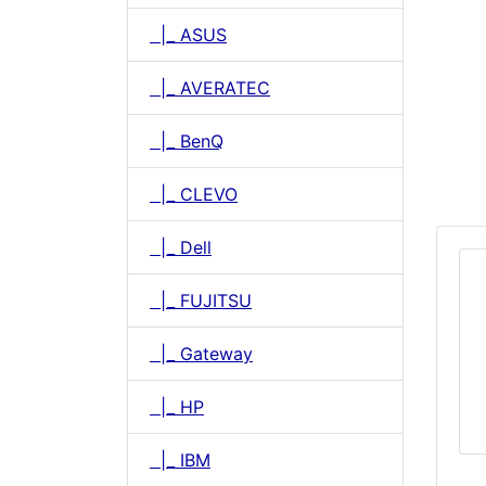
|_ ASUS
|_ AVERATEC
|_ BenQ
|_ CLEVO
|_ Dell
|_ FUJITSU
|_ Gateway
|_ HP
|_ IBM