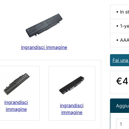
• In s
• 1-y
• AAA
ingrandisci immagine
Fai un
€4
ingrandisci
ingrandisci
Aggiun
immagine
immagine