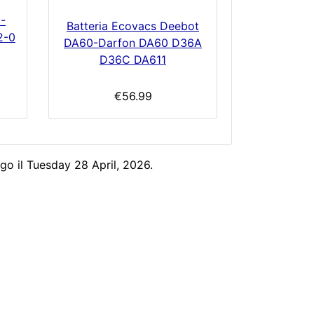
1-
Batteria Ecovacs Deebot
2-0
DA60-Darfon DA60 D36A
D36C DA611
€56.99
go il Tuesday 28 April, 2026.