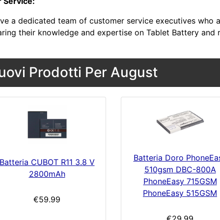
r Service:
ve a dedicated team of customer service executives who a
aring their knowledge and expertise on Tablet Battery and 
uovi Prodotti Per August
Batteria Doro PhoneEa
Batteria CUBOT R11 3.8 V
510gsm DBC-800A
2800mAh
PhoneEasy 715GSM
PhoneEasy 515GSM
€59.99
€29.99