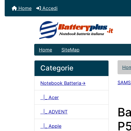
Home
Accedi
Home
SiteMap
Categorie
Ho
SAM
Notebook Batteria->
|_ Acer
B
|_ ADVENT
P
|_ Apple