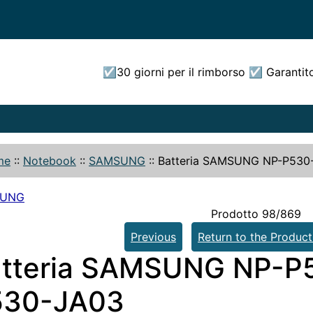
☑30 giorni per il rimborso ☑ Garantit
me
::
Notebook
::
SAMSUNG
::
Batteria SAMSUNG NP-P530
SUNG
Prodotto 98/869
Previous
Return to the Product
atteria SAMSUNG NP-P
530-JA03