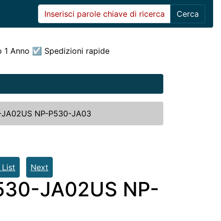
Cerca
o 1 Anno ☑ Spedizioni rapide
-JA02US NP-P530-JA03
 List
Next
530-JA02US NP-