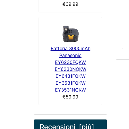
€39.99
Batteria 3000mAh
Panasonic
EY6230FQKW
EY6230NQKW
EY6431FQKW
EY3531FQKW
EY3531NQKW
€59.99
Recensioni [più]