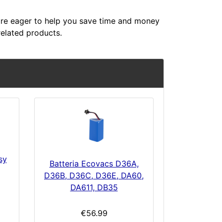
re eager to help you save time and money
related products.
sy
Batteria Ecovacs D36A,
D36B, D36C, D36E, DA60,
DA611, DB35
€56.99